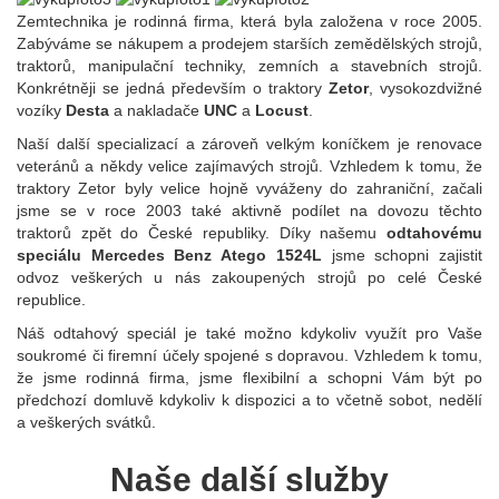
Zemtechnika je rodinná firma, která byla založena v roce 2005.
Zabýváme se nákupem a prodejem starších zemědělských strojů,
traktorů, manipulační techniky, zemních a stavebních strojů.
Konkrétněji se jedná především o traktory
Zetor
, vysokozdvižné
vozíky
Desta
a nakladače
UNC
a
Locust
.
Naší další specializací a zároveň velkým koníčkem je renovace
veteránů a někdy velice zajímavých strojů. Vzhledem k tomu, že
traktory Zetor byly velice hojně vyváženy do zahraniční, začali
jsme se v roce 2003 také aktivně podílet na dovozu těchto
traktorů zpět do České republiky. Díky našemu
odtahovému
speciálu Mercedes Benz Atego 1524L
jsme schopni zajistit
odvoz veškerých u nás zakoupených strojů po celé České
republice.
Náš odtahový speciál je také možno kdykoliv využít pro Vaše
soukromé či firemní účely spojené s dopravou. Vzhledem k tomu,
že jsme rodinná firma, jsme flexibilní a schopni Vám být po
předchozí domluvě kdykoliv k dispozici a to včetně sobot, nedělí
a veškerých svátků.
Naše další služby