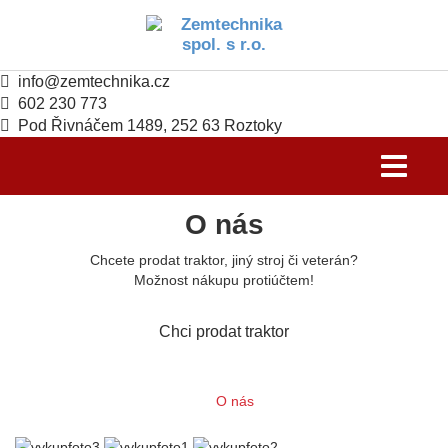
info@zemtechnika.cz
602 230 773
Pod Řivnáčem 1489, 252 63 Roztoky
Toggle
navigati
O nás
Chcete prodat traktor, jiný stroj či veterán?
Možnost nákupu protiúčtem!
Chci prodat traktor
O nás