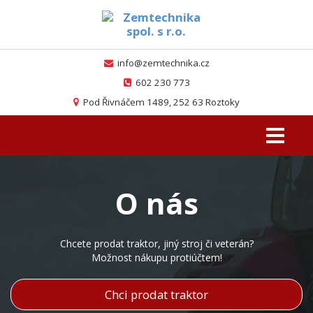
info@zemtechnika.cz
602 230 773
Pod Řivnáčem 1489, 252 63 Roztoky
Toggle
navigati
O nás
Chcete prodat traktor, jiný stroj či veterán?
Možnost nákupu protiúčtem!
Chci prodat traktor