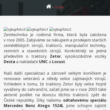
O nás
Zemtechnika je rodinná firma, která byla založena
v roce 2005. Zabýváme se nákupem a prodejem starších
zemědělských strojů, traktorů, manipulační techniky,
zemních a stavebních strojů. Konkrétněji se jedná
především o traktory
Zetor
, vysokozdvižné vozíky
Desta
a nakladače
UNC
a
Locust
.
Naší další specializací a zároveň velkým koníčkem je
renovace veteránů a někdy velice zajímavých strojů.
Vzhledem k tomu, že traktory Zetor byly velice hojně
vyváženy do zahraniční, začali jsme se v roce 2003 také
aktivně podílet na dovozu těchto traktorů zpět do
České republiky. Díky našemu
odtahovému speciálu
Mercedes Benz Atego 1524L
jsme schopni zajistit