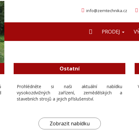
info@zemtechnika.cz
PRODEJ
V
Nákup 
Ostatní
Máme bo
ů
Prohlédněte si naši aktuální nabídku
zak
d
vysokozdvižných zařízení, zemědělských a
stavebních strojů a jejich příslušenství.
Zobrazit nabídku