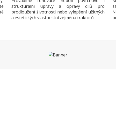
y,
Provádíme renovace neboli povrchové i
M
se
strukturální úpravy a opravy dílů pro
z
té
prodloužení životnosti nebo vylepšení užitných
N
a estetických vlastnostní zejména traktorů.
p
Co o nás řekli...
s námi se spolupracuje dobře, přesvědčtese se sami: