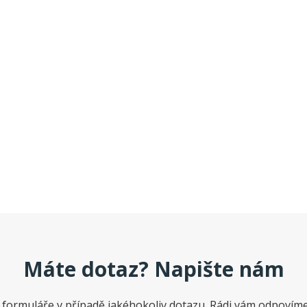
i Zetor 7745 ve skvělém stavu, a za velmi dobrou cenu. Celá komunik
o našeho městečka kousek od Hranic na Moravě. Po vzájemné domluvě
.
Máte dotaz? Napište nám
 formuláře v případě jakéhokoliv dotazu. Rádi vám odpovíme