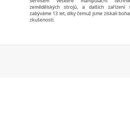
Servisem veškeré manipulační technik
zemědělských strojů, a dalších zařízení 
zabýváme 13 let, díky čemuž jsme získali boha
zkušenosti.