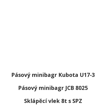
Aktuálně k prodeji
Mezi naše nejnovější přírůstky patří:
Pásový minibagr Kubota U17-3
Pásový minibagr JCB 8025
Sklápěcí vlek 8t s SPZ