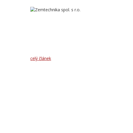
Naše firma byla založena počátkem roku 2005 jako
rodinná firma zabývající se nákupem a prodejem starších
zemědělských strojů, traktorů, manipulační techniky,
zemních a stavebních strojů.
celý článek