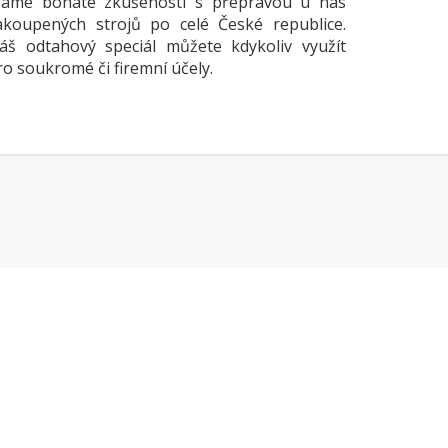
áme bohaté zkušenosti s přepravou u nás
akoupených strojů po celé České republice.
áš odtahový speciál můžete kdykoliv využít
ro soukromé či firemní účely.