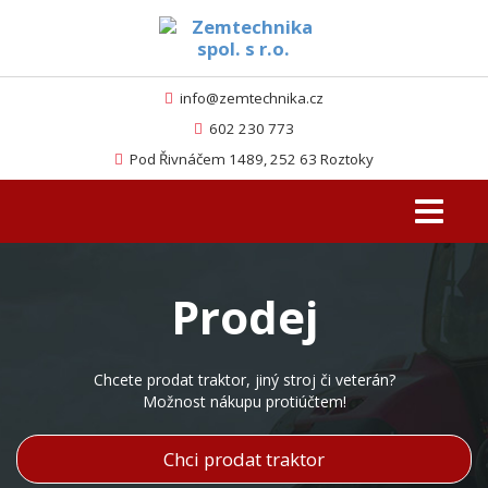
info@zemtechnika.cz
602 230 773
Pod Řivnáčem 1489, 252 63 Roztoky
Toggle
navigati
Prodej
Chcete prodat traktor, jiný stroj či veterán?
Možnost nákupu protiúčtem!
Chci prodat traktor