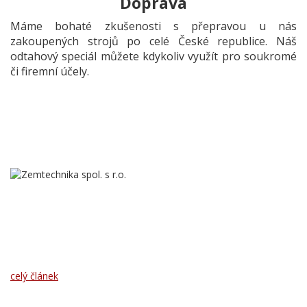
Doprava
Máme bohaté zkušenosti s přepravou u nás
zakoupených strojů po celé České republice. Náš
odtahový speciál můžete kdykoliv využít pro soukromé
či firemní účely.
Naše firma byla založena počátkem roku 2005 jako rodinná firma
zabývající se nákupem a prodejem starších zemědělských strojů,
traktorů, manipulační techniky, zemních a stavebních strojů.
celý článek
Kontakt