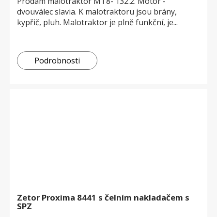
Prodám malotraktor MT8- 132.2. Motor -
dvouválec slavia. K malotraktoru jsou brány,
kypřič, pluh. Malotraktor je plně funkční, je...
Podrobnosti
Zetor Proxima 8441 s čelním nakladačem s
SPZ