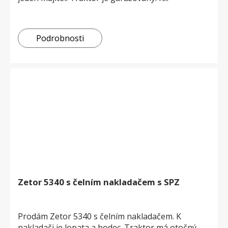
Podrobnosti
Zetor 5340 s čelním nakladačem s SPZ
Prodám Zetor 5340 s čelním nakladačem. K
nakladači je lopata a bodec. Traktor má otočný