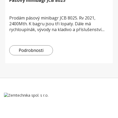
Pásový minibagr JCB 8025
Prodám pásový minibagr JCB 8025. Rv 2021,
2400Mth. K bagru jsou tři lopaty. Dále má
rychloupínák, vývody na kladivo a příslušenství....
Podrobnosti
Naše firma byla založena počátkem roku 2005 jako rodinná firma
zabývající se nákupem a prodejem starších zemědělských strojů,