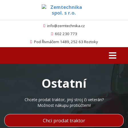
info@zemtechnika.cz
602 230 773
Pod Řivnáčem 1489, 252 63 Roztoky
Toggle
navigati
Ostatní
Chcete prodat traktor, jiný stroj či veterán?
Možnost nákupu protiúčtem!
Chci prodat traktor